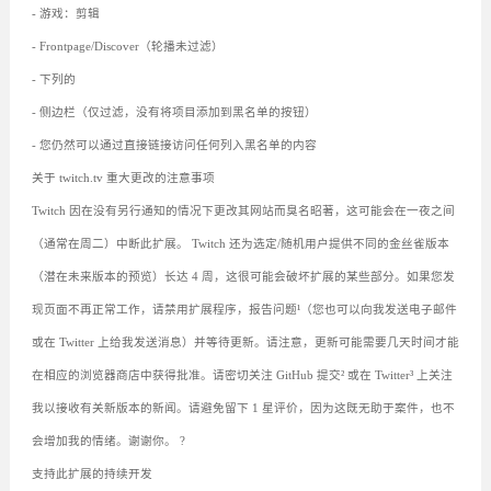
- 游戏：剪辑
- Frontpage/Discover（轮播未过滤）
- 下列的
- 侧边栏（仅过滤，没有将项目添加到黑名单的按钮）
- 您仍然可以通过直接链接访问任何列入黑名单的内容
关于 twitch.tv 重大更改的注意事项
Twitch 因在没有另行通知的情况下更改其网站而臭名昭著，这可能会在一夜之间
（通常在周二）中断此扩展。 Twitch 还为选定/随机用户提供不同的金丝雀版本
（潜在未来版本的预览）长达 4 周，这很可能会破坏扩展的某些部分。如果您发
现页面不再正常工作，请禁用扩展程序，报告问题¹（您也可以向我发送电子邮件
或在 Twitter 上给我发送消息）并等待更新。请注意，更新可能需要几天时间才能
在相应的浏览器商店中获得批准。请密切关注 GitHub 提交² 或在 Twitter³ 上关注
我以接收有关新版本的新闻。请避免留下 1 星评价，因为这既无助于案件，也不
会增加我的情绪。谢谢你。 ?
支持此扩展的持续开发