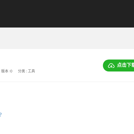
点击下
版本 :0
分类 : 工具
上？