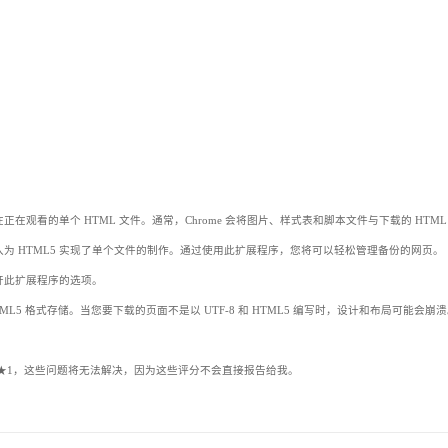
载为您现在正在观看的单个 HTML 文件。通常，Chrome 会将图片、样式表和脚本文件与下载的 HTML
为 HTML5 实现了单个文件的制作。通过使用此扩展程序，您将可以轻松管理备份的网页。
开此扩展程序的选项。
HTML5 格式存储。当您要下载的页面不是以 UTF-8 和 HTML5 编写时，设计和布局可能会崩
★1，这些问题将无法解决，因为这些评分不会直接报告给我。