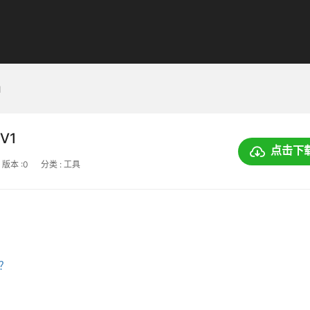
1
 V1
点击下
版本 :0
分类 : 工具
上？