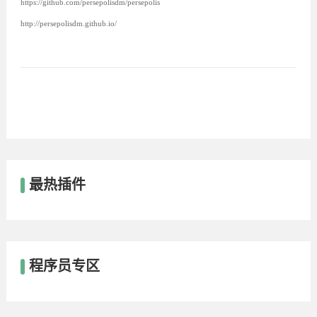
https://github.com/persepolisdm/persepolis
http://persepolisdm.github.io/
最热插件
程序员专区