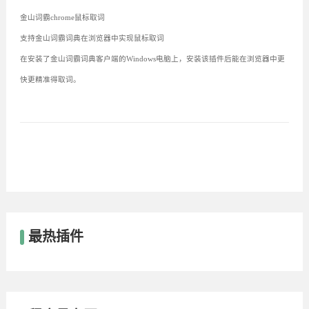
金山词霸chrome鼠标取词
支持金山词霸词典在浏览器中实现鼠标取词
在安装了金山词霸词典客户端的Windows电脑上，安装该插件后能在浏览器中更
快更精准得取词。
最热插件