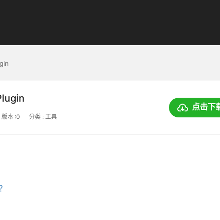
gin
Plugin
点击下
版本 :0
分类 : 工具
上？