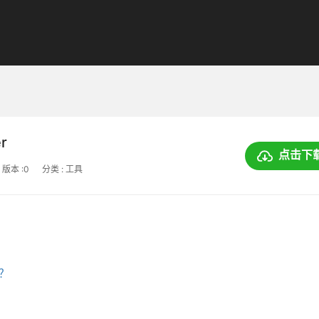
r
点击下
版本 :0
分类 : 工具
上？