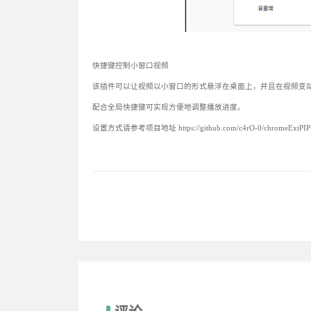
快捷键控制小窗口视频
该插件可以让视频以小窗口的形式悬浮在桌面上，并且在视频变
配合全局快捷键可实现方便地调整播放进度。
设置方式请参考项目地址 https://github.com/c4rO-0/chromeExtPI