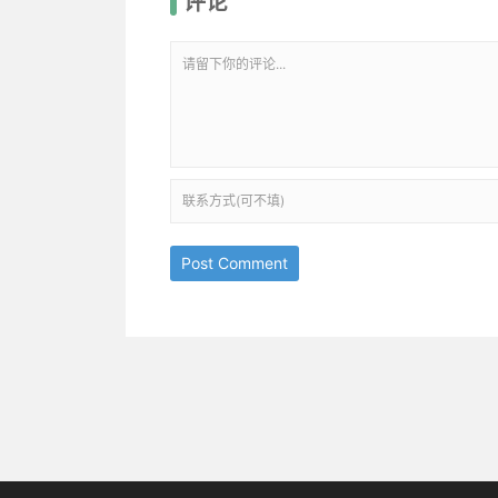
评论
Post Comment