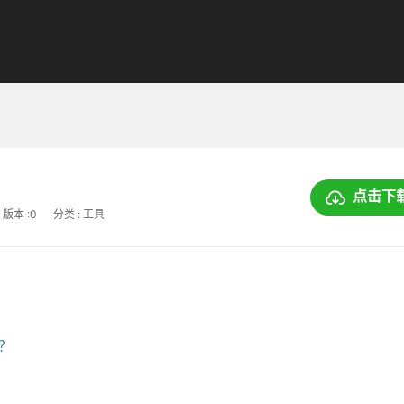
点击下
版本 :0
分类 : 工具
上？