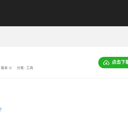
点击下
版本 :0
分类 : 工具
上？