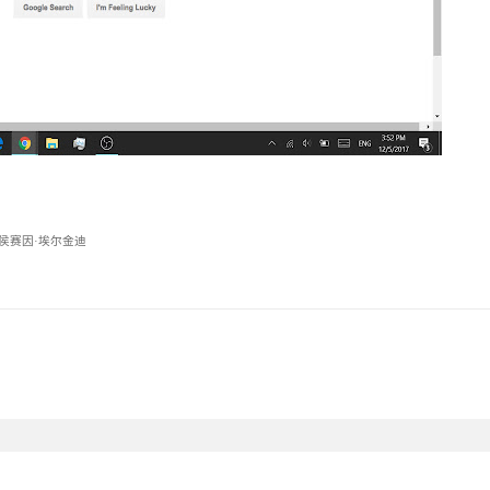
：侯赛因·埃尔金迪