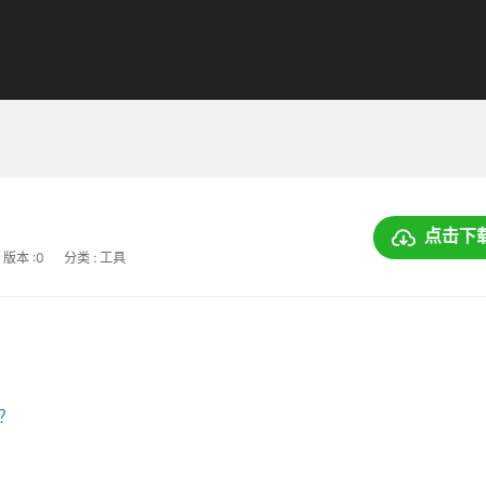
点击下
版本 :0
分类 : 工具
上？