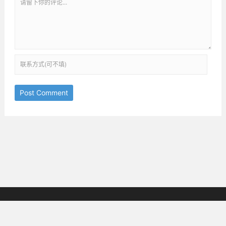
Post Comment
京ICP备18038825号-3
邮箱：ththinking@163.com
Copyright © 2019-2025
All Rights Reserved