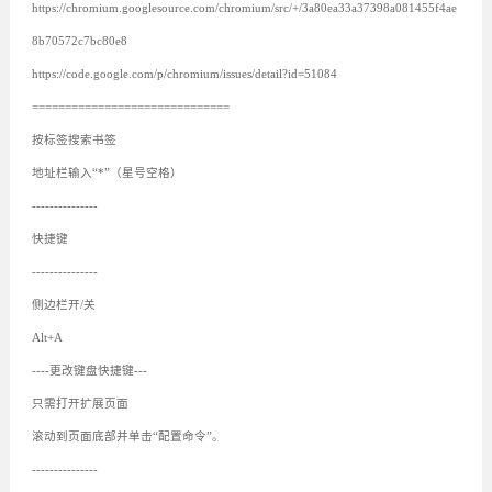
https://chromium.googlesource.com/chromium/src/+/3a80ea33a37398a081455f4ae
8b70572c7bc80e8
https://code.google.com/p/chromium/issues/detail?id=51084
==============================
按标签搜索书签
地址栏输入“*”（星号空格）
---------------
快捷键
---------------
侧边栏开/关
Alt+A
----更改键盘快捷键---
只需打开扩展页面
滚动到页面底部并单击“配置命令”。
---------------