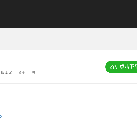
点击下
版本 :0
分类 : 工具
上？