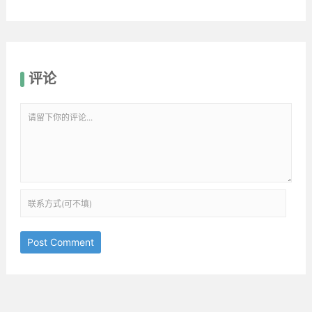
评论
Post Comment