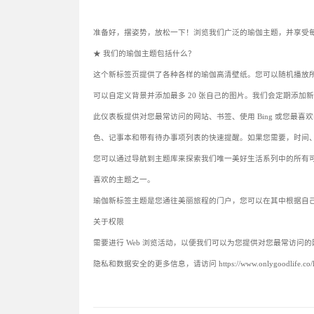
准备好，摆姿势，放松一下！浏览我们广泛的瑜伽主题，并享受
★ 我们的瑜伽主题包括什么？
这个新标签页提供了各种各样的瑜伽高清壁纸。您可以随机播放
可以自定义背景并添加最多 20 张自己的图片。我们会定期添加
此仪表板提供对您最常访问的网站、书签、使用 Bing 或您最喜欢的
色、记事本和带有待办事项列表的快速提醒。如果您需要，时间、日期、
您可以通过导航到主题库来探索我们唯一美好生活系列中的所有
喜欢的主题之一。
瑜伽新标签主题是您通往美丽旅程的门户，您可以在其中根据自
关于权限
需要进行 Web 浏览活动，以便我们可以为您提供对您最常访
隐私和数据安全的更多信息，请访问 https://www.onlygoodlife.co/home