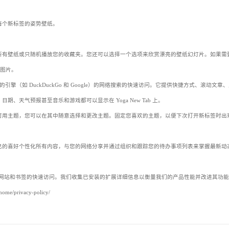
每个新标签的姿势壁纸。
所有壁纸或只随机播放您的收藏夹。您还可以选择一个选项来欣赏漂亮的壁纸幻灯片。如果需
新图片。
引擎（如 DuckDuckGo 和 Google）的网络搜索的快速访问。它提供快捷方式、滚动文章
天气预报甚至音乐和游戏都可以显示在 Yoga New Tab 上。
可用主题，您可以在其中随意选择和更改主题。固定您喜欢的主题，以便下次打开新标签时出
己的喜好个性化所有内容，与您的网络分享并通过组织和跟踪您的待办事项列表来掌握最新动
问的网站和书签的快速访问。我们收集已安装的扩展详细信息以衡量我们的产品性能并改进其功
/privacy-policy/