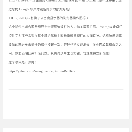
1.1.0 (9/16/14) - 现在使用 Chrome Storage API 而不是 localStorage - 这带来了通
过您的 Google 帐户跨设备同步的额外好处！
1.0.3 (9/5/14) - 替换了高密度显示器的浏览器操作图标:)
这个插件不适合那些想要完全摆脱管理栏的人，你不需要扩展。 Wordpss 管理栏
控件专为那些希望在每个域的基础上轻松隐藏管理栏的人而设计。这意味着您需
要做的就是单击插件的操作按钮一次，管理栏将立即消失 - 在页面加载和会话之
间。想要酒吧回来？没问题。只需再次单击该按钮，管理栏将立即恢复！
这个项目是开源的！
https://github.com/Swingline0/wpAdminBarHide