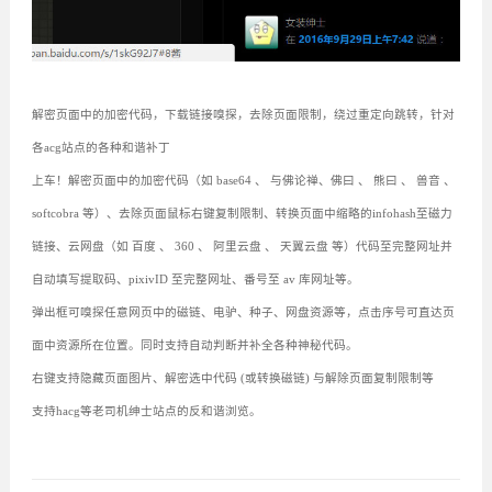
解密页面中的加密代码，下载链接嗅探，去除页面限制，绕过重定向跳转，针对
各acg站点的各种和谐补丁
上车！解密页面中的加密代码（如 base64 、 与佛论禅、佛曰 、 熊曰 、 兽音 、
softcobra 等）、去除页面鼠标右键复制限制、转换页面中缩略的infohash至磁力
链接、云网盘（如 百度 、 360 、 阿里云盘 、 天翼云盘 等）代码至完整网址并
自动填写提取码、pixivID 至完整网址、番号至 av 库网址等。
弹出框可嗅探任意网页中的磁链、电驴、种子、网盘资源等，点击序号可直达页
面中资源所在位置。同时支持自动判断并补全各种神秘代码。
右键支持隐藏页面图片、解密选中代码 (或转换磁链) 与解除页面复制限制等
支持hacg等老司机绅士站点的反和谐浏览。