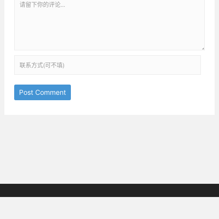
Post Comment
京ICP备18038825号-3
邮箱：ththinking@163.com
Copyright © 2019-2025
All Rights Reserved