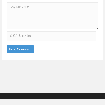
Post Comment
京ICP备18038825号-3
邮箱：ththinking@163.com