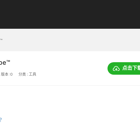
e™
ube™
点击下
版本 :0
分类 : 工具
上？