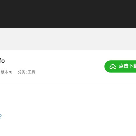
fo
点击下
版本 :0
分类 : 工具
上？