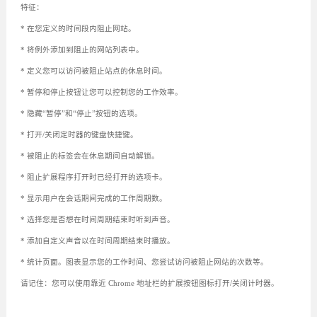
特征：
* 在您定义的时间段内阻止网站。
* 将例外添加到阻止的网站列表中。
* 定义您可以访问被阻止站点的休息时间。
* 暂停和停止按钮让您可以控制您的工作效率。
* 隐藏“暂停”和“停止”按钮的选项。
* 打开/关闭定时器的键盘快捷键。
* 被阻止的标签会在休息期间自动解锁。
* 阻止扩展程序打开时已经打开的选项卡。
* 显示用户在会话期间完成的工作周期数。
* 选择您是否想在时间周期结束时听到声音。
* 添加自定义声音以在时间周期结束时播放。
* 统计页面。图表显示您的工作时间、您尝试访问被阻止网站的次数等。
请记住：您可以使用靠近 Chrome 地址栏的扩展按钮图标打开/关闭计时器。