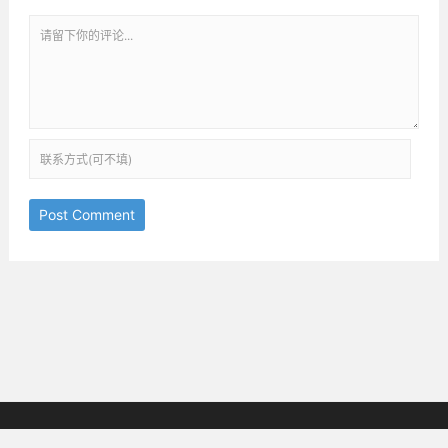
Post Comment
京ICP备18038825号-3
邮箱：ththinking@163.com