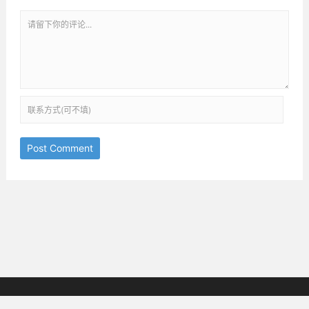
Post Comment
京ICP备18038825号-3
邮箱：ththinking@163.com