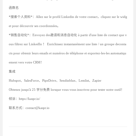
函数名
*搜索个人资料*：Allez sur le profil Linkedin de votre contact，cliquez sur le widg
et pour découvrir ses coordonnées。
*销售自动化*：Envoyez des邀请和消息自动化 à partir d'une liste de contact que v
ous filtrez sur LinkedIn ！ Enrichissez instantanément une liste / un groupe deconta
cts pour obtenir leurs emails et numéros de téléphone et exportez-les-les automatiqu
ement vers votre CRM！
集成
Hubspot、SalesForce、PipeDrive、Sendinblue、Lemlist、Zapier
Obtenez jusqu'à 25 学分免费 lorsque vous vous inscrivez pour tester notre outil！
倾诉：https://kaspr.io/
联系方式：contact@kaspr.io