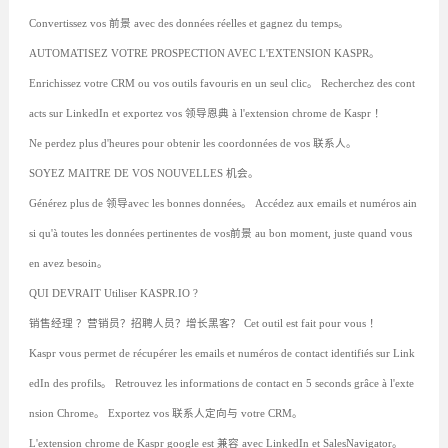
Convertissez vos 前景 avec des données réelles et gagnez du temps。
AUTOMATISEZ VOTRE PROSPECTION AVEC L'EXTENSION KASPR。
Enrichissez votre CRM ou vos outils favouris en un seul clic。 Recherchez des cont
acts sur LinkedIn et exportez vos 领导恩典 à l'extension chrome de Kaspr ！
Ne perdez plus d'heures pour obtenir les coordonnées de vos 联系人。
SOYEZ MAITRE DE VOS NOUVELLES 机会。
Générez plus de 领导avec les bonnes données。 Accédez aux emails et numéros ain
si qu'à toutes les données pertinentes de vos前景 au bon moment, juste quand vous
en avez besoin。
QUI DEVRAIT Utiliser KASPR.IO ?
销售经理 ？营销员？招聘人员？增长黑客？ Cet outil est fait pour vous ！
Kaspr vous permet de récupérer les emails et numéros de contact identifiés sur Link
edIn des profils。 Retrouvez les informations de contact en 5 seconds grâce à l'exte
nsion Chrome。 Exportez vos 联系人定向与 votre CRM。
L'extension chrome de Kaspr google est 兼容 avec LinkedIn et SalesNavigator。