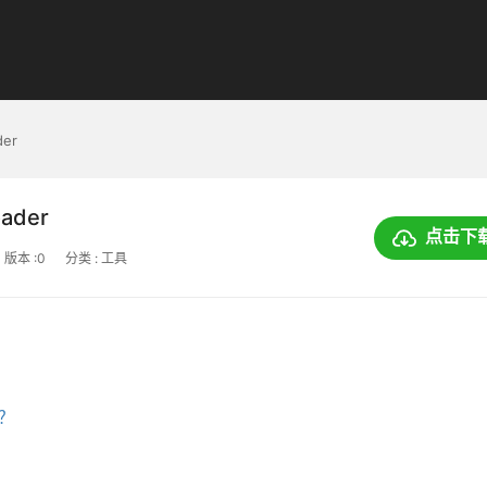
der
oader
点击下
版本 :0
分类 : 工具
上？