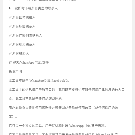
⬇️ 一键即时下载所有类型的联系人
✅ 所有团体联络人
✅ 所有标签联系人
✅ 所有广播列表联系人
✅ 所有聊天联系人
✅ 所有联络人
?‍? 聊天/WhatsApp/电话支持
免责声明
此工具不属于 WhatsApp© 或 Facebook©。
此工具上的信息仅用于教育目的，我们既不支持也不对任何滥用此信息的行为负
责。此工具不隶属于任何品牌或网站。
用户必须负责任地使用该软件并遵守网站条款或使用政策（或任何适用的政
策）。
它只是一个独立的工具，用于促进和扩展 WhatsApp 中的某些选项。
它不是垃圾邮件工具，不允许将其用于发送垃圾邮件或违反 WhatsApp 政策。