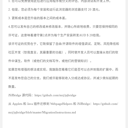
1. 您可以免费使用此包进行应用程序或分叉的评估、内部测试和开发工作。
2. 但是，您必须为每个安装和运行此浏览器的浏览器支付 20 澳元。
3. 更新成本是您升级的版本之间的成本差。
4.您可以发布自己的修改或未修改版本，并随心所欲地收费，只要您保持相同的
许可证，这意味着遵守第2点并为每个生产安装转发AUD $ 20给我。
该许可证的优势在于，它既保留了自由/开源软件的增强调试、定制、风险降低和
社区开发（恕我直言，其最重要的功能），同时使开发人员可以直接从他们的软
件中谋生。软件（或他们的文档写作，或他们的营销知识）。
如果您有增强的想法或实现，我鼓励您看看它们是否可以合并到我的扩展中，而
不是发布您自己的分支。我们或许能够就收入分成达成协议，并减少类似延期的
数量。
JSJBridge 源代码：https://github.com/mrj/jsjbridge
从 Applets 和 Java 插件迁移到 WebpageHelpers 和 JSJBridge：https://github.com/
mrj/jsjbridge/blob/master/MigrationInstructions.md