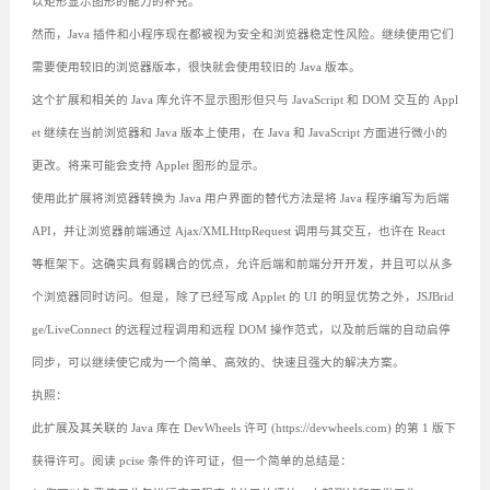
以矩形显示图形的能力的补充。
然而，Java 插件和小程序现在都被视为安全和浏览器稳定性风险。继续使用它们
需要使用较旧的浏览器版本，很快就会使用较旧的 Java 版本。
这个扩展和相关的 Java 库允许不显示图形但只与 JavaScript 和 DOM 交互的 Appl
et 继续在当前浏览器和 Java 版本上使用，在 Java 和 JavaScript 方面进行微小的
更改。将来可能会支持 Applet 图形的显示。
使用此扩展将浏览器转换为 Java 用户界面的替代方法是将 Java 程序编写为后端
API，并让浏览器前端通过 Ajax/XMLHttpRequest 调用与其交互，也许在 React
等框架下。这确实具有弱耦合的优点，允许后端和前端分开开发，并且可以从多
个浏览器同时访问。但是，除了已经写成 Applet 的 UI 的明显优势之外，JSJBrid
ge/LiveConnect 的远程过程调用和远程 DOM 操作范式，以及前后端的自动启停
同步，可以继续使它成为一个简单、高效的、快速且强大的解决方案。
执照：
此扩展及其关联的 Java 库在 DevWheels 许可 (https://devwheels.com) 的第 1 版下
获得许可。阅读 pcise 条件的许可证，但一个简单的总结是：