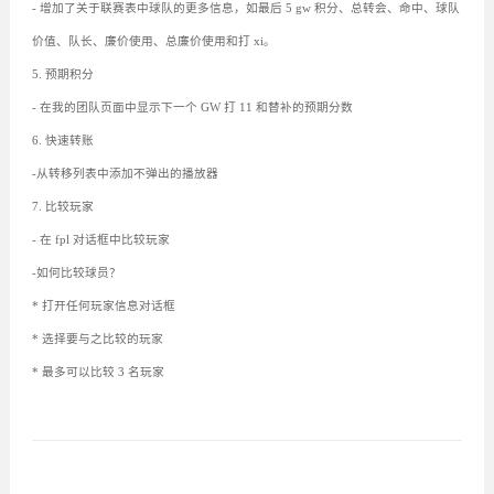
- 增加了关于联赛表中球队的更多信息，如最后 5 gw 积分、总转会、命中、球队
价值、队长、廉价使用、总廉价使用和打 xi。
5. 预期积分
- 在我的团队页面中显示下一个 GW 打 11 和替补的预期分数
6. 快速转账
-从转移列表中添加不弹出的播放器
7. 比较玩家
- 在 fpl 对话框中比较玩家
-如何比较球员？
* 打开任何玩家信息对话框
* 选择要与之比较的玩家
* 最多可以比较 3 名玩家