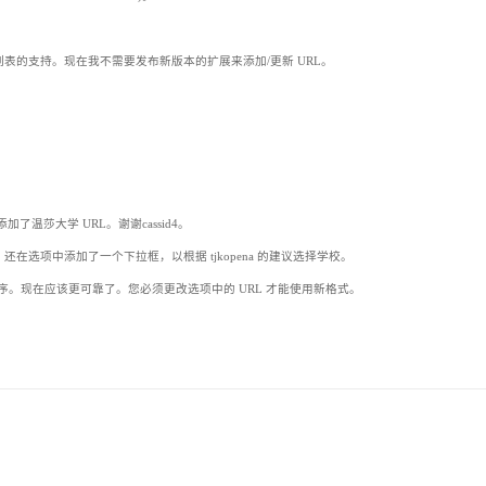
URL 列表的支持。现在我不需要发布新版本的扩展来添加/更新 URL。
添加了温莎大学 URL。谢谢cassid4。
开链接。还在选项中添加了一个下拉框，以根据 tjkopena 的建议选择学校。
扩展程序。现在应该更可靠了。您必须更改选项中的 URL 才能使用新格式。