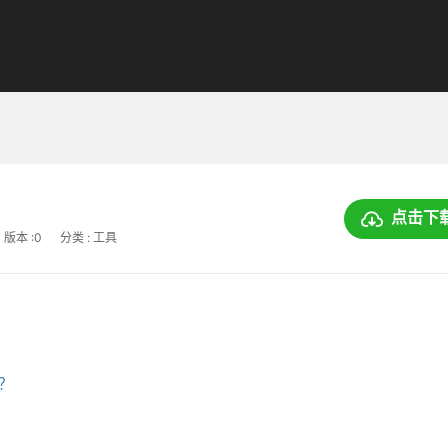
点击下
版本 :0
分类 : 工具
上？