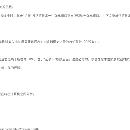
制到剪贴板。
选择多个时，单击“扩展”按钮将显示一个弹出窗口列出所有这些弹出窗口。上下文菜单还将显
s”权限。这将删除有关此扩展需要访问您的浏览器历史记录的可怕警告（它没有）。
e 限制访问当前选项卡所在的 URL，位于“选项卡”权限后面。这是必需的，以便在您单击扩展按钮时
正常工作的权限。
RL 现在将在计算机之间同步。
ions/manifestVersion.html)。