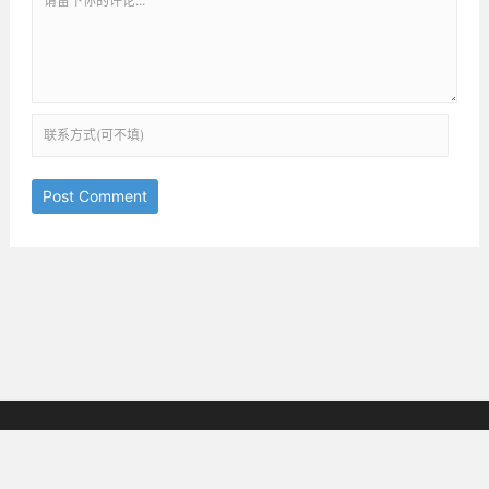
Post Comment
京ICP备18038825号-3
邮箱：ththinking@163.com
Copyright © 2019-2025
All Rights Reserved