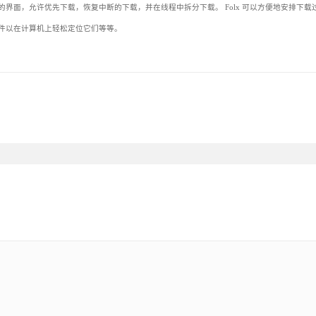
的界面，允许优先下载，恢复中断的下载，并在线程中拆分下载。 Folx 可以方便地安排下载
的文件以在计算机上轻松定位它们等等。