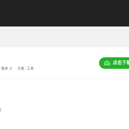
点击下
版本 :0
分类 : 工具
上？