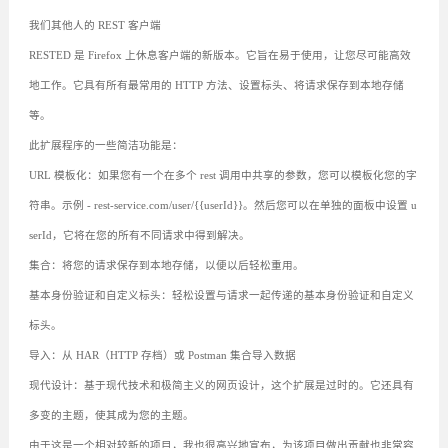
我们其他人的 REST 客户端
RESTED 是 Firefox 上休息客户端的新版本。它旨在易于使用，让您尽可能高效
地工作。它具有所有最常用的 HTTP 方法、设置标头、将请求保存到本地存储
等。
此扩展程序的一些简洁功能是：
URL 模板化：如果您有一个在多个 rest 调用中共享的参数，您可以模板化您的字
符串。示例 - rest-service.com/user/{{userId}}。然后您可以在单独的面板中设置 u
serId，它将在您的所有不同请求中得到解决。
集合：将您的请求保存到本地存储，以便以后轻松重用。
基本身份验证和自定义标头：轻松设置与请求一起传递的基本身份验证和自定义
标头。
导入：从 HAR（HTTP 存档）或 Postman 集合导入数据
现代设计：基于现代技术和极简主义的网页设计，这个扩展是过时的。它还具有
多变的主题，使其成为您的主题。
由于这是一个相对较新的项目，我也很高兴地宣布，为该项目做出贡献也非常容