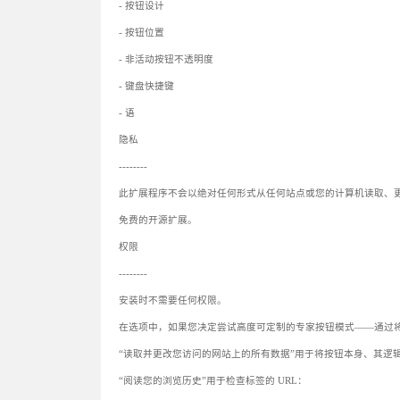
- 按钮设计
- 按钮位置
- 非活动按钮不透明度
- 键盘快捷键
- 语
隐私
--------
此扩展程序不会以绝对任何形式从任何站点或您的计算机读取、
免费的开源扩展。
权限
--------
安装时不需要任何权限。
在选项中，如果您决定尝试高度可定制的专家按钮模式——通过
“读取并更改您访问的网站上的所有数据”用于将按钮本身、其逻
“阅读您的浏览历史”用于检查标签的 URL：