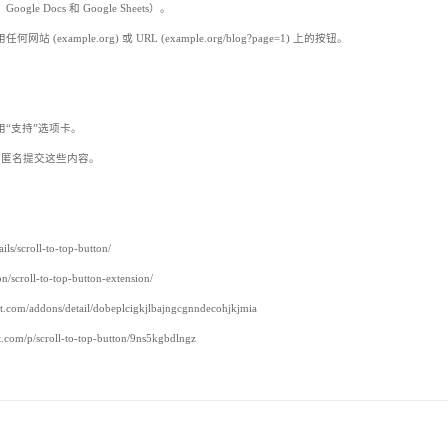
Docs 和 Google Sheets）。
ple.org) 或 URL (example.org/blog?page=1) 上的按钮。
用“支持”选项卡。
nRCX2 匿名提交这些内容。
scroll-to-top-button/
croll-to-top-button-extension/
m/addons/detail/dobeplcigkjlbajngcgnndecohjkjmia
/scroll-to-top-button/9ns5kgbdlngz