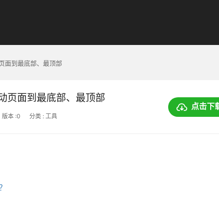
on：滑动页面到最底部、最顶部
ton：滑动页面到最底部、最顶部
点击下
版本 :0
分类 : 工具
上？