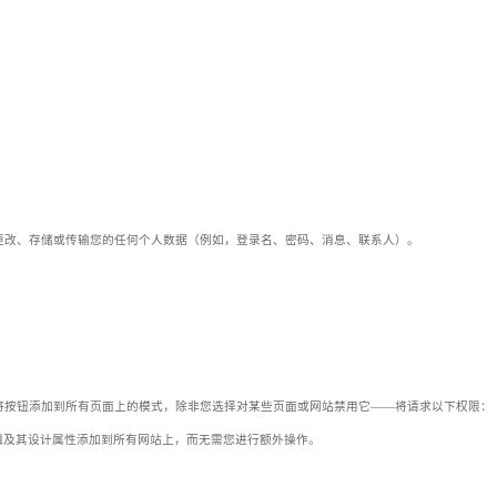
更改、存储或传输您的任何个人数据（例如，登录名、密码、消息、联系人）。
将按钮添加到所有页面上的模式，除非您选择对某些页面或网站禁用它——将请求以下权限：
辑及其设计属性添加到所有网站上，而无需您进行额外操作。