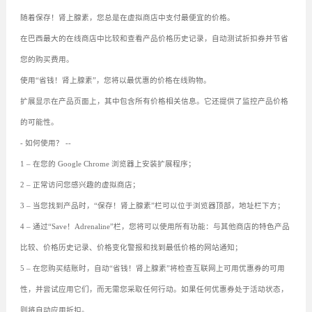
随着保存！肾上腺素，您总是在虚拟商店中支付最便宜的价格。
在巴西最大的在线商店中比较和查看产品价格历史记录，自动测试折扣券并节省
您的购买费用。
使用“省钱！肾上腺素”，您将以最优惠的价格在线购物。
扩展显示在产品页面上，其中包含所有价格相关信息。它还提供了监控产品价格
的可能性。
- 如何使用？ --
1 – 在您的 Google Chrome 浏览器上安装扩展程序；
2 – 正常访问您感兴趣的虚拟商店；
3 – 当您找到产品时，“保存！肾上腺素”栏可以位于浏览器顶部，地址栏下方；
4 – 通过“Save！Adrenaline”栏，您将可以使用所有功能：与其他商店的特色产品
比较、价格历史记录、价格变化警报和找到最低价格的网站通知；
5 – 在您购买结账时，自动“省钱！肾上腺素”将检查互联网上可用优惠券的可用
性，并尝试应用它们，而无需您采取任何行动。如果任何优惠券处于活动状态，
则将自动应用折扣。