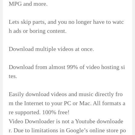
MPG and more.
Lets skip parts, and you no longer have to watc
h ads or boring content.
Download multiple videos at once.
Download from almost 99% of video hosting si
tes.
Easily download videos and music directly fro
m the Internet to your PC or Mac. All formats a
re supported. 100% free!
Video Downloader is not a Youtube downloade
r. Due to limitations in Google’s online store po