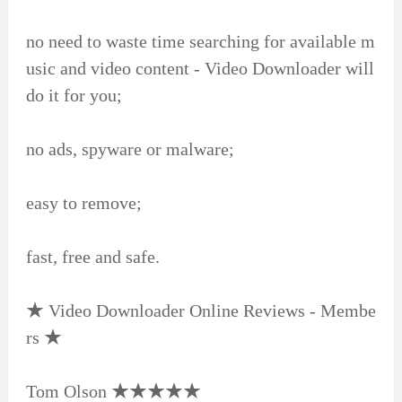
no need to waste time searching for available m
usic and video content - Video Downloader will
do it for you;
no ads, spyware or malware;
easy to remove;
fast, free and safe.
★ Video Downloader Online Reviews - Membe
rs ★
Tom Olson ★★★★★