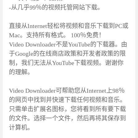
-从几乎99％的视频托管网站下载。
直接从Internet轻松将视频和音乐下载到PC或
Mac。支持所有格式。 100％免费！
Video Downloader不是YouTube的下载器。由
于Google的在线商店政策和开发者政策的限
制，我们无法从YouTube下载视频。谢谢你
的理解。
Video Downloader可帮助您从Internet上98％
的网页中找到并快速下载任何视频和音乐。
只需单击扩展名图标，您将看到所有要下载
的文件。选择一个文件，然后再将其保存到
计算机。