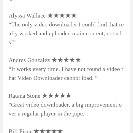
Alyssa Wallace ★★★★★
“The only video downloader I could find that re
ally worked and uploaded main content, not ad
s!”
Andres Gonzalez ★★★★★
“It works every time. I have not found a video t
hat Video Downloader cannot load. ”
Ratana Stone ★★★★★
"Great video downloader, a big improvement o
ver a regular player in the pipe."
Bill Pisor ★★★★★