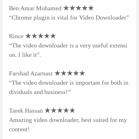
Ben Amar Mohamed ★★★★★
“Chrome plugin is vital for Video Downloader”
Rince ★★★★★
“The video downloader is a very useful extensi
on. I like it".
Farshad Azarnasr ★★★★★
“The video downloader is important for both in
dividuals and business!”
Tarek Hassan ★★★★★
Amazing video downloader, best suited for my
content!