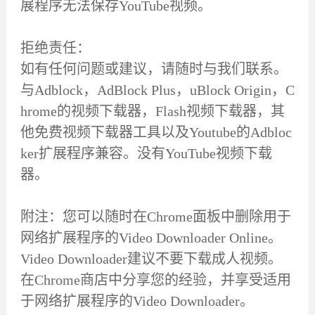
展程序无法保存YouTube视频。
拒绝责任：
如有任何问题或建议，请随时与我们联系。
与Adblock，AdBlock Plus，uBlock Origin，C
hrome的视频下载器，Flash视频下载器，其
他免费视频下载器工具以及Youtube的Adbloc
ker扩展程序兼容。没有YouTube视频下载
器。
附注：您可以随时在Chrome面板中删除用于
网络扩展程序的Video Downloader Online。
Video Downloader建议不要下载成人视频。
在Chrome商店中分享您的经验，并享受适用
于网络扩展程序的Video Downloader。