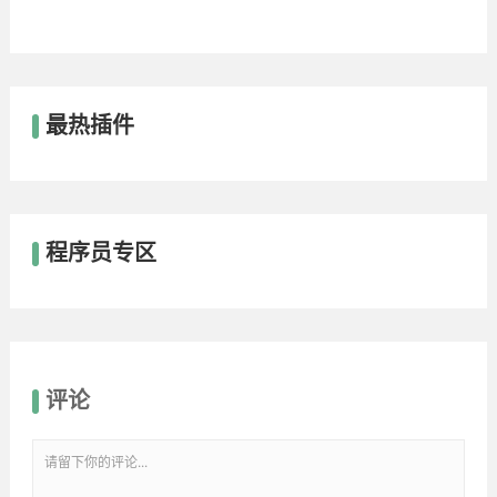
最热插件
程序员专区
评论