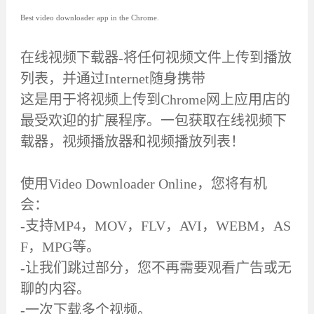
Best video downloader app in the Chrome.
在线视频下载器-将任何视频文件上传到播放
列表，并通过Internet随身携带
这是用于将视频上传到Chrome网上应用店的
最受欢迎的扩展程序。一包获取在线视频下
载器，视频播放器和视频播放列表！
使用Video Downloader Online，您将有机
会：
-支持MP4，MOV，FLV，AVI，WEBM，AS
F，MPG等。
-让我们跳过部分，您不再需要观看广告或无
聊的内容。
-一次下载多个视频。