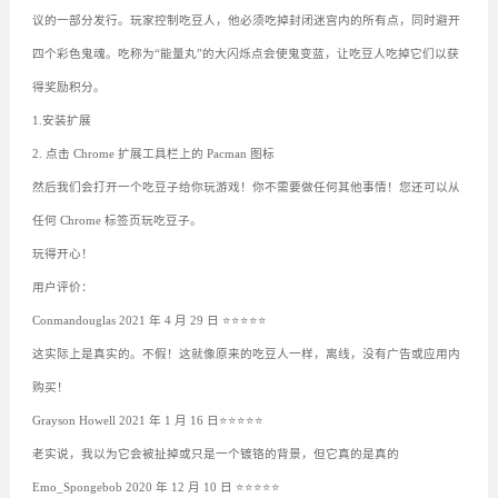
议的一部分发行。玩家控制吃豆人，他必须吃掉封闭迷宫内的所有点，同时避开
四个彩色鬼魂。吃称为“能量丸”的大闪烁点会使鬼变蓝，让吃豆人吃掉它们以获
得奖励积分。
1.安装扩展
2. 点击 Chrome 扩展工具栏上的 Pacman 图标
然后我们会打开一个吃豆子给你玩游戏！你不需要做任何其他事情！您还可以从
任何 Chrome 标签页玩吃豆子。
玩得开心！
用户评价：
Conmandouglas 2021 年 4 月 29 日 ⭐⭐⭐⭐⭐
这实际上是真实的。不假！这就像原来的吃豆人一样，离线，没有广告或应用内
购买！
Grayson Howell 2021 年 1 月 16 日⭐⭐⭐⭐⭐
老实说，我以为它会被扯掉或只是一个镀铬的背景，但它真的是真的
Emo_Spongebob 2020 年 12 月 10 日 ⭐⭐⭐⭐⭐