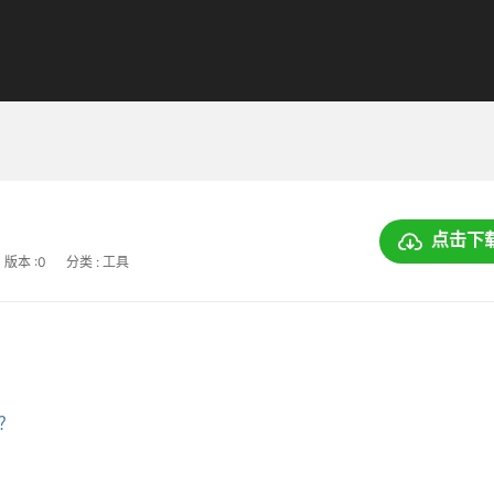
点击下
版本 :0
分类 : 工具
上？