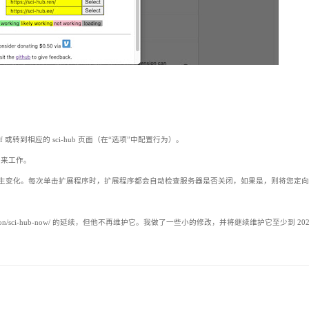
f 或转到相应的 sci-hub 页面（在“选项”中配置行为）。
l 来工作。
i-hub 镜像发生变化。每次单击扩展程序时，扩展程序都会自动检查服务器是否关闭，如果是，则将您定
S/firefox/addon/sci-hub-now/ 的延续，但他不再维护它。我做了一些小的修改，并将继续维护它至少到 20