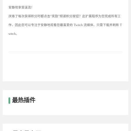
安静地享受溪流！
厌倦了每次获得积分时都点击“奖励”频道积分按钮？此扩展程序为您完成所有工
作，因此您可以专注于安静地观看您最喜爱的 Twitch 流媒体。只需下载并刷新 T
witch。
最热插件