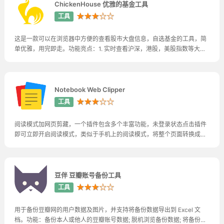
ChickenHouse 优雅的基金工具
★★★☆☆
工具
这是一款可以在浏览器中方便的查看股市大盘信息，自选基金的工具，简
单优雅，用完即走。功能亮点：1. 实时查看沪深，港股，美股指数等大盘
信息，及大盘走势图;2. 搜索并添加自选基金;3. 查看自选基金的涨幅，多
个时间段业绩走势，当天估值走势;4. 设置持有金额，自动计算当天预估收
益;5. 在截图分享基金数据时，可以隐藏
Notebook Web Clipper
★★★☆☆
工具
阅读模式加网页剪藏，一个插件包含多个丰富功能，未登录状态点击插件
即可立即开启阅读模式，类似于手机上的阅读模式，将整个页面转换成更
适合阅读的文本模式，去除多余的元素或广告，沉浸式阅读体验。在注册
登录后，可开启剪藏功能，可以选择整个页面关键内容缩放剪藏、页面内
链接剪藏、或是图片、截图剪藏，在
豆伴 豆瓣账号备份工具
★★★☆☆
工具
用于备份豆瓣网的用户数据及图片，并支持将备份数据导出到 Excel 文
档。功能：备份本人或他人的豆瓣账号数据; 脱机浏览备份数据; 将备份数