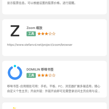
显示股票信息。可以根据设置的股票价格，进行提醒。
Zoom 缩放
★★★☆☆
工具
https://www.stefanvd.net/project/zoom/browser
DOMILIN 哆咪书签
★★★☆☆
工具
哆咪书签-应用随处可用：手机、平板、PC、浏览器扩展多端适用，随心
自定义个性主页；开启外链：外链开启即可无需登录访问主页应用与设
置，与朋友分享更简单；一键获取：输入网址一键获取网站名称、描述、
图标等信息，快速添加应用；自定义应用：拖动排序移动分类，应用图
标、名称、描述、背景等单独设置，可推