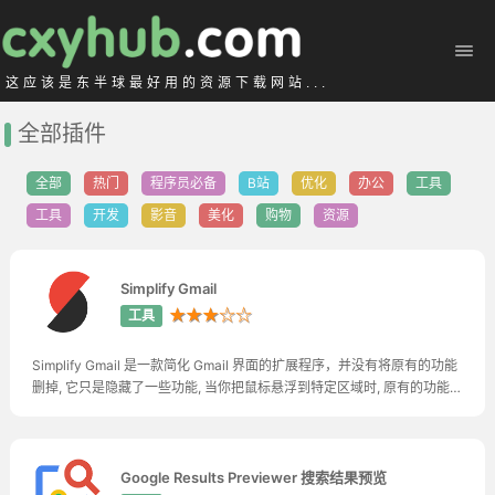
这应该是东半球最好用的资源下载网站...
全部插件
全部
热门
程序员必备
B站
优化
办公
工具
工具
开发
影音
美化
购物
资源
Simplify Gmail
★★★☆☆
工具
Simplify Gmail 是一款简化 Gmail 界面的扩展程序，并没有将原有的功能
删掉, 它只是隐藏了一些功能, 当你把鼠标悬浮到特定区域时, 原有的功能就
会显示出来，Simplify Gmail的功能非常单一, 安装后, Simplify Gmail会自
动启用, 如果你点击Simplify Gmail图标, 可以快速禁用, 再次点击, Simplify
Gmail即刻启用
Google Results Previewer 搜索结果预览